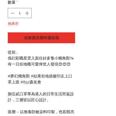
價
價
數量
*
格
格
無庫存
在恢復供應時通知我
從前...
係幻彩嘅星雲入面住好多隻小獨角獸🦄
有一日佢地嘅可愛俾世人發現😍😍😍
#夢幻獨角獸 #結果佢地就被印左上口
罩上面 #852森友會
捌伍貳口罩專為港人的日常生活而返設
計，三層皆以匠心設計。
面層 – 以無毒防敏染料印製，色彩既亮