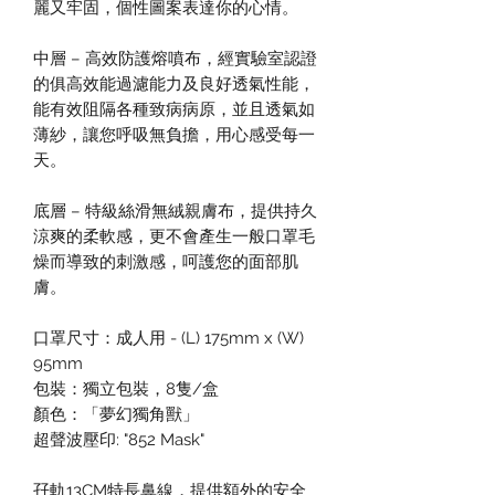
麗又牢固，個性圖案表達你的心情。
中層 – 高效防護熔噴布，經實驗室認證
的俱高效能過濾能力及良好透氣性能，
能有效阻隔各種致病病原，並且透氣如
薄紗，讓您呼吸無負擔，用心感受每一
天。
底層 – 特級絲滑無絨親膚布，提供持久
涼爽的柔軟感，更不會產生一般口罩毛
燥而導致的刺激感，呵護您的面部肌
膚。
⼝罩尺⼨：成⼈⽤ - (L) 175mm x (W)
95mm
包裝：獨立包裝，8隻/盒
顏色：「夢幻獨角獸」
超聲波壓印: "852 Mask"
孖軌13CM特長鼻線，提供額外的安全