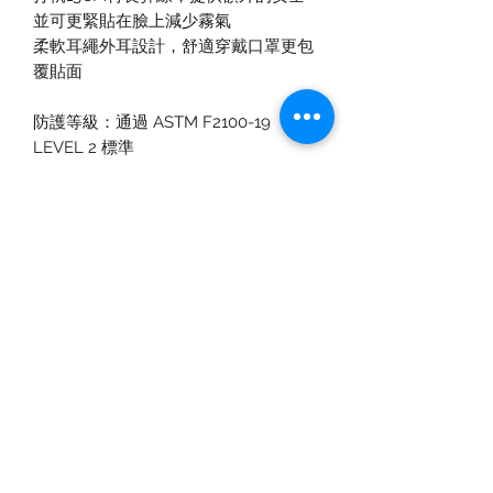
並可更緊貼在臉上減少霧氣
柔軟耳繩外耳設計，舒適穿戴口罩更包
覆貼面
防護等級：通過 ASTM F2100-19
LEVEL 2 標準
PFE（微粒子過濾效率 Particle
Filtration Efficiency）過濾效率≥ 98%
BFE（細菌過濾效率 Bacterial
Filtration Efficiency）過濾效率≥ 98%
合成血液穿透性>120mmHg
通過「偶氮染料 」（Azo Dyestuff）及
「化學元素遷移」（Migration of
Certain Elements）測試，不含偶氮染
料，亦不含任何重金屬。
香港製造