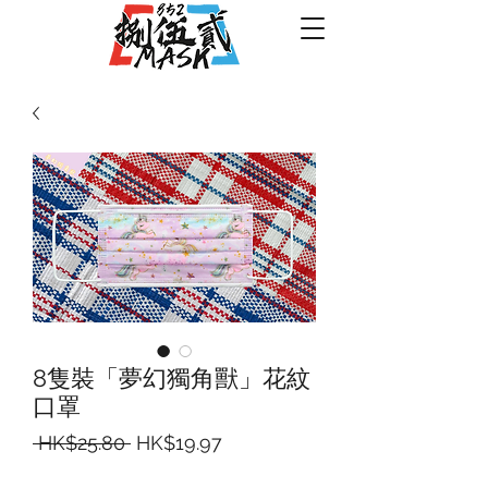
8隻裝「夢幻獨角獸」花紋
口罩
一
促
 HK$25.80 
HK$19.97
般
銷