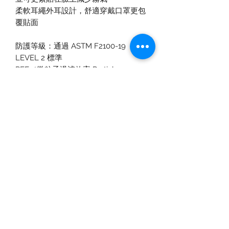
柔軟耳繩外耳設計，舒適穿戴口罩更包
覆貼面
防護等級：通過 ASTM F2100-19
LEVEL 2 標準
PFE（微粒子過濾效率 Particle
Filtration Efficiency）過濾效率≥ 98%
BFE（細菌過濾效率 Bacterial
Filtration Efficiency）過濾效率≥ 98%
合成血液穿透性>120mmHg
通過「偶氮染料 」（Azo Dyestuff）及
「化學元素遷移」（Migration of
Certain Elements）測試，不含偶氮染
料，亦不含任何重金屬。
香港製造
退貨和退款政策