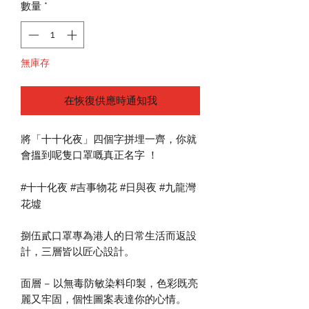
價
價
數量
*
格
格
無庫存
在恢復供應時通知我
將「十十化夜」四個字拼埋一齊，你就
會搵到呢隻口罩嘅真正名字 ！
#十十化夜 #吉事物花 #日與夜 #九龍灣
花墟
捌伍貳口罩專為港人的日常生活而返設
計，三層皆以匠心設計。
面層 – 以無毒防敏染料印製，色彩既亮
麗又牢固，個性圖案表達你的心情。