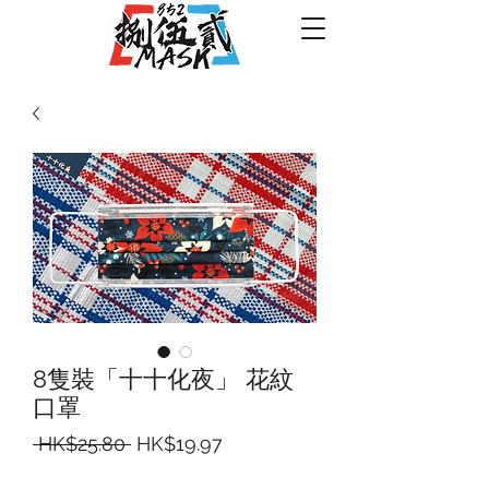
8隻裝「十十化夜」 花紋
口罩
一
促
 HK$25.80 
HK$19.97
般
銷