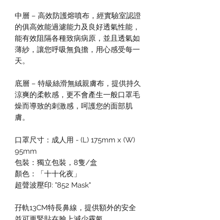
中層 – 高效防護熔噴布，經實驗室認證
的俱高效能過濾能力及良好透氣性能，
能有效阻隔各種致病病原，並且透氣如
薄紗，讓您呼吸無負擔，用心感受每一
天。
底層 – 特級絲滑無絨親膚布，提供持久
涼爽的柔軟感，更不會產生一般口罩毛
燥而導致的刺激感，呵護您的面部肌
膚。
⼝罩尺⼨：成⼈⽤ - (L) 175mm x (W)
95mm
包裝：獨立包裝，8隻/盒
顏色：「十十化夜」
超聲波壓印: "852 Mask"
孖軌13CM特長鼻線，提供額外的安全
並可更緊貼在臉上減少霧氣